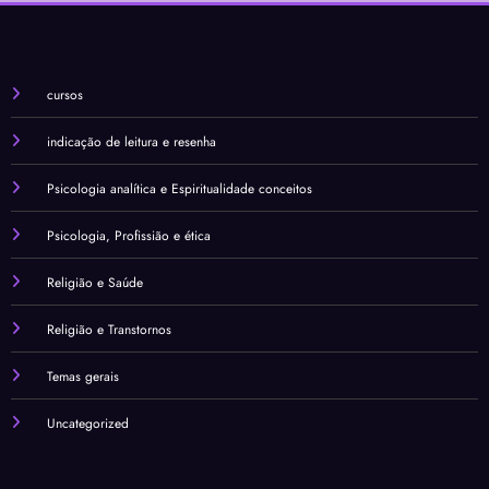
Clínic
Conv
culpa
e a
a
ersão
: uma
Som
t
,
refle
bra
o
Desc
xão
f
cursos
onver
sobre
a
indicação de leitura e resenha
são e
a
s
Indivi
culpa
Psicologia analítica e Espiritualidade conceitos
duaç
cristã
a
ão
i
Psicologia, Profissião e ética
Religião e Saúde
Religião e Transtornos
Temas gerais
Uncategorized