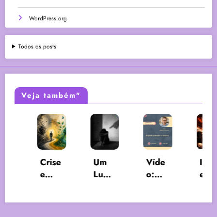
WordPress.org
Todos os posts
Veja também"
Víde
Crise
Um
Intol
T
o:
e
Luga
erânc
ó
Espiri
Trans
r
ia,
tualid
form
para
Fanat
S
ade e
ação:
a
ismo
a