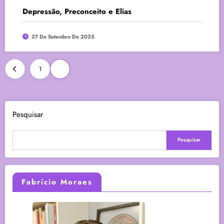
Depressão, Preconceito e Elias
27 De Setembro De 2025
Paginação
1
2
de
posts
Pesquisar
Pesquisar
Fabrício Moraes