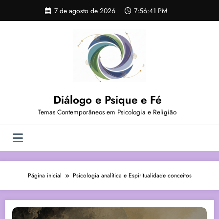
Pular
7 de agosto de 2026
7:56:42 PM
para
o
conteúdo
Diálogo e Psique e Fé
Temas Contemporâneos em Psicologia e Religião
Página inicial
Psicologia analítica e Espiritualidade conceitos