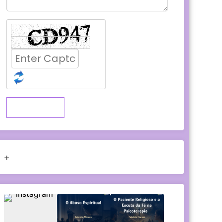
Submit
+