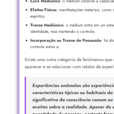
Cura Mediúnica
: o médium canaliza a capacidad
Efeitos Físicos
: manifestações materiais, como 
espíritos.
Transe Mediúnico
: o médium entra em um esta
identidade, mas mantendo o controle.
Incorporação ou Transe de Possessão
: há d
controle sobre si.
Existe uma outra categoria de fenômenos que
aparecer e se relacionar com relatos de experi
Experiências anômalas são experiênci
características típicas ou habituais d
significativa da consciência comum o
aceitas sobre a realidade. Apesar de
quantidade de pessoas, portanto freq