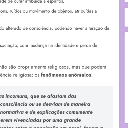
e de curar atribuída a espíritos.
sons, ruídos ou movimento de objetos, atribuídas a
do alterado de consciência, podendo haver alteração de
issociação, com mudança na identidade e perda de
 não são propriamente religiosos, mas que podem
ência religiosa: os
fenômenos anômalos
.
as incomuns, que se afastam das
a consciência ou se desviam de maneira
u normativa e de explicações comumente
 serem vivenciadas por uma grande
uentes entre a população em geral, fogem a