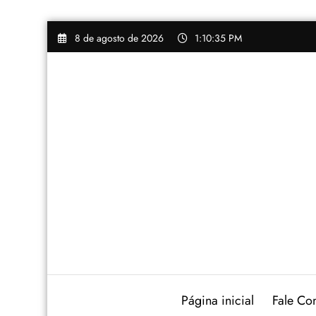
Pular
8 de agosto de 2026
1:10:36 PM
para
o
conteúdo
Página inicial
Fale Co