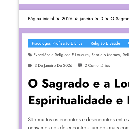
Página inicial
2026
janeiro
3
O Sagrado
Psicologia, Profissião E Ética
Religião E Saúde
,
,
Experiência Religiosa E Loucura
Fabricio Moraes
Rel
3 De Janeiro De 2026
2 Comentários
O Sagrado e a Lou
Espiritualidade e
São muitos os encontros e desencontros entre 
pensamos nos desencontros, um dos mais comp