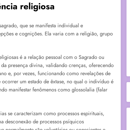
ncia religiosa
 sagrado, que se manifesta individual e
pções e cognições. Ela varia com a religião, grupo
 religiosas é a relação pessoal com o Sagrado ou
 da presença divina, validando crenças, oferecendo
iano e, por vezes, funcionando como revelações de
 ocorrer um estado de êxtase, no qual o indivíduo é
do manifestar fenômenos como glossolalia (falar
as se caracterizam como processos espirituais,
ma desconexão de processos psíquicos
ue normalmente são voluntários ou conscientes e