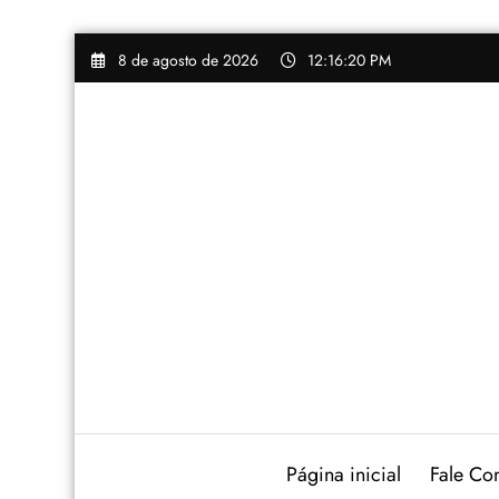
Pular
8 de agosto de 2026
12:16:22 PM
para
o
conteúdo
Página inicial
Fale Co