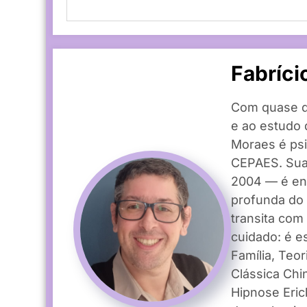
Fabríci
Com quase du
e ao estudo 
Moraes é psi
CEPAES. Sua 
2004 — é enr
profunda do
transita com
cuidado: é es
Família, Teo
Clássica Ch
Hipnose Eric