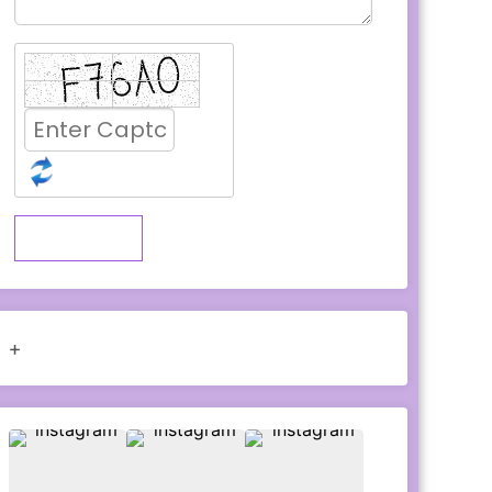
Submit
+