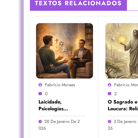
TEXTOS RELACIONADOS
Fabrício Moraes
Fabrício Mo
0
2
Laicidade,
O Sagrado e
Psicologias
Loucura: Reli
Religiosas e
Espiritualida
28 De Janeiro De 2
3 De Janeiro
Psicologia da
Psicopatolog
026
26
Religião