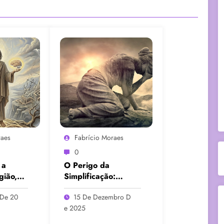
raes
Fabrício Moraes
0
 a
O Perigo da
gião,
Simplificação:
de e
Trauma, Criança
 De 20
15 De Dezembro D
ia
Ferida e o
E 2025
Movimento de Cura
Interior