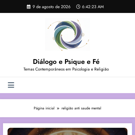
Pular
9 de agosto de 2026
6:42:24 AM
para
o
conteúdo
Diálogo e Psique e Fé
Temas Contemporâneos em Psicologia e Religião
Página inicial
religião anti saude mental