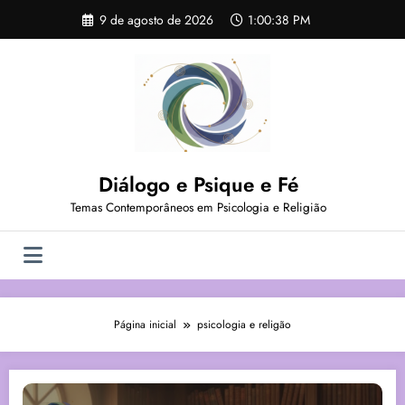
Pular
9 de agosto de 2026
1:00:39 PM
para
o
conteúdo
Diálogo e Psique e Fé
Temas Contemporâneos em Psicologia e Religião
Página inicial
psicologia e religão