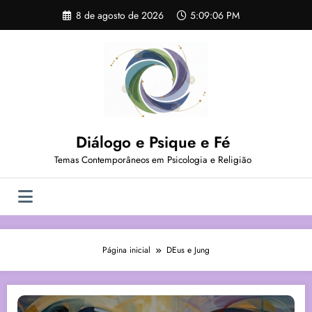
Pular
8 de agosto de 2026
5:09:06 PM
para
o
conteúdo
Diálogo e Psique e Fé
Temas Contemporâneos em Psicologia e Religião
Página inicial
DEus e Jung