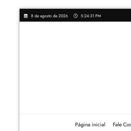
Pular
8 de agosto de 2026
5:24:32 PM
para
o
conteúdo
Página inicial
Fale Co