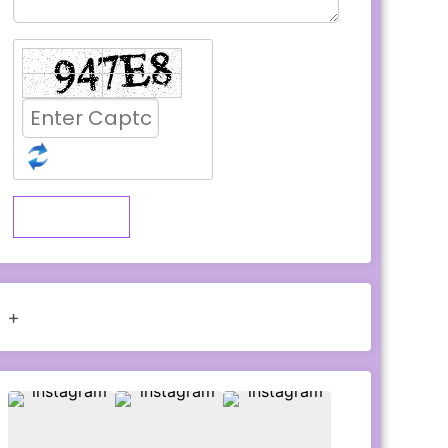
Submit
+